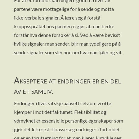
For at et forhold skal fungere godt må hver av
partene være mottagelige for å sende og motta
ikke-verbale signaler. Å lære seg å forstå
kroppsspråket hos partneren gjør at man bedre
forstår hva denne forsøker å si. Ved å være bevisst
hvilke signaler man sender, blir man tydeligere på å
sende signaler som sier noe om hva man føler og vil.
Akseptere at endringer er en del
av et samliv.
Endringer i livet vil skje uansett selv om vi ofte
kjemper i mot det faktumet. Fleksibilitet og
ydmykhet er essensielle personlige egenskaper som
gjør det lettere å tilpasse seg endringer i forholdet
og er en forutsetning for at man klarer å utvikle seg