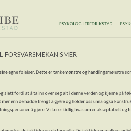
PSYKOLOG I FREDRIKSTAD
PSYK
il forsvarsmekanismer
ine egne følelser. Dette er tankemønstre og handlingsmønstre so
lett fordi at å ta inn over seg alt i denne verden og kjenne på føle
t mer enn de hadde trengt å gjøre og holder oss unna også konstruk
ningspersoner å gjøre. Vi lærer tidlig hva som er akseptabelt og h
egorier: de taktiske og de formelle. De taktiske er mellom indivi