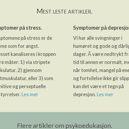
Mest leste artikler.
ptomer på stress.
Symptomer på depresjo
ptomene på stress er de
Vi har alle svingninger i
me som for angst.
humøret og gode og dårli
sset kanaliseres i kroppen
dager. Å være nedtrykt fr
re måter: 1) via stripete
tid til annen er normalt, m
kulatur, 2) gjennom
når tomhet, mangel på en
tmuskulatur, eller 3) som
og fortvilelse ikke gir slip
nitive og perseptuelle
kan det være et tegn på
tyrrelser.
Les mer
depresjon.
Les mer
Flere artikler om psykoedukasjon.