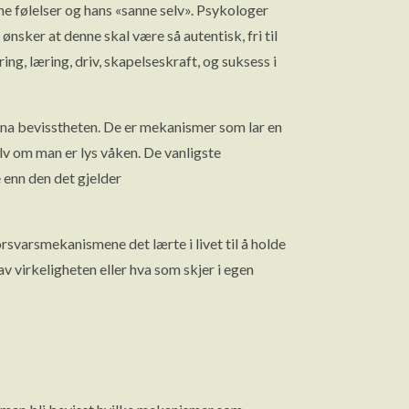
e følelser og hans «sanne selv». Psykologer
ønsker at denne skal være så autentisk, fri til
ng, læring, driv, skapelseskraft, og suksess i
 unna bevisstheten. De er mekanismer som lar en
elv om man er lys våken. De vanligste
e enn den det gjelder
rsvarsmekanismene det lærte i livet til å holde
av virkeligheten eller hva som skjer i egen