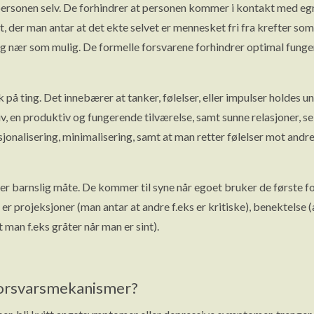
personen selv. De forhindrer at personen kommer i kontakt med egn
, der man antar at det ekte selvet er mennesket fri fra krefter som 
og nær som mulig. De formelle forsvarene forhindrer optimal fungeri
k på ting. Det innebærer at tanker, følelser, eller impulser holdes
iv, en produktiv og fungerende tilværelse, samt sunne relasjoner, s
asjonalisering, minimalisering, samt at man retter følelser mot andr
ller barnslig måte. De kommer til syne når egoet bruker de første fo
 er projeksjoner (man antar at andre f.eks er kritiske), benektelse (
 man f.eks gråter når man er sint).
 forsvarsmekanismer?