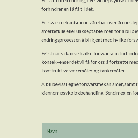
For å få til en endring, overvinne psykiske li
forhindrer en i å få til det.
Forsvarsmekanismene våre har over årenes løp b
smertefulle eller uakseptable, men for å bli 
endringsprosessen å bli kjent med hvilke forsva
Først når vi kan se hvilke forsvar som forhind
konsekvenser det vil få for oss å fortsette me
konstruktive væremåter og tankemåter.
Å bli bevisst egne forsvarsmekanismer, samt f
gjennom psykologbehandling. Send meg en fore