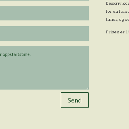
Beskriv ko
for en førs
timer, og s
Prisen er 1
Send