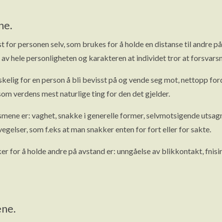
ne.
t for personen selv, som brukes for å holde en distanse til andre på
l av hele personligheten og karakteren at individet tror at forsvar
elig for en person å bli bevisst på og vende seg mot, nettopp fordi
om verdens mest naturlige ting for den det gjelder.
smene er: vaghet, snakke i generelle former, selvmotsigende utsag
gelser, som f.eks at man snakker enten for fort eller for sakte.
 for å holde andre på avstand er: unngåelse av blikkontakt, fnisin
ne.