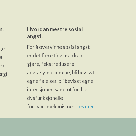
n.
Hvordan mestre sosial
angst.
For å overvinne sosial angst
ge
er det flere ting man kan
a
gjøre, feks: redusere
en
angstsymptomene, bli bevisst
ergi
egne følelser, bli bevisst egne
p
intensjoner, samt utfordre
dysfunksjonelle
forsvarsmekanismer.
Les mer