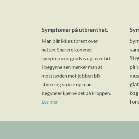
Symptomer på utbrenthet.
Sym
Sym
Man blir ikke utbrent over
sam
natten. Snarere kommer
Stre
symptomene gradvis og over tid.
på t
I begynnelsen merker man at
mus
motstanden mot jobben blir
glat
større og større og man
kog
begynner kjenne det på kroppen.
fors
Les mer