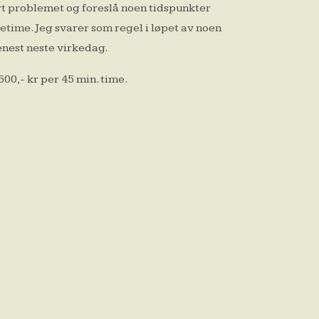
rt problemet og foreslå noen tidspunkter
tetime. Jeg svarer som regel i løpet av noen
enest neste virkedag.
500,- kr per 45 min. time.