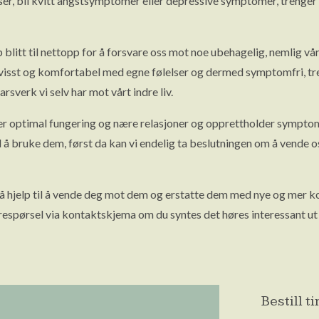
delser, bli kvitt angstsymptomer eller depressive symptomer, treng
litt til nettopp for å forsvare oss mot noe ubehagelig, nemlig våre
bevisst og komfortabel med egne følelser og dermed symptomfri, tre
rsverk vi selv har mot vårt indre liv.
rer optimal fungering og nære relasjoner og opprettholder symptom
d å bruke dem, først da kan vi endelig ta beslutningen om å vende 
å hjelp til å vende deg mot dem og erstatte dem med nye og mer kon
spørsel via kontaktskjema om du syntes det høres interessant ut 
Bestill 