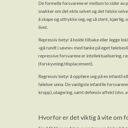
De formelle forsvarene er mellom to sider av 
snakker om det ekte selvet og det falske selvet
å skape og uttrykke seg, og så sterk, kjærlig, 
livet.
Repressiv betyr å holde tilbake eller legge lok
«gå rundt i søvne» med tanke på eget følelsesl
repressive forsvarene er intellektualisering, r
(forskyvning/displacement).
Regressiv betyr å oppføre seg på en infantil e
følelser unna. De vanligste infantile forsvarene
kropp), utagering, samt defensiv affekt (dvs. at
Hvorfor er det viktig å vite om