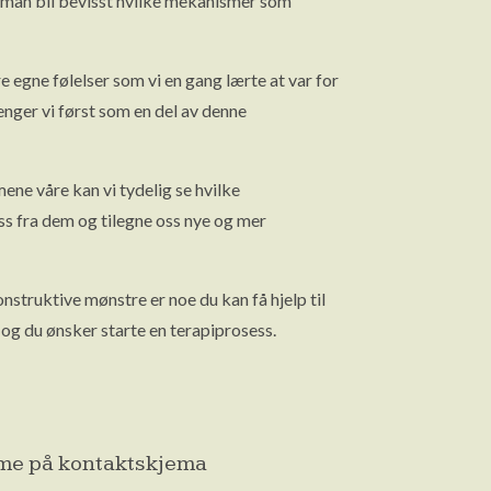
er man bli bevisst hvilke mekanismer som
 egne følelser som vi en gang lærte at var for
nger vi først som en del av denne
ene våre kan vi tydelig se hvilke
oss fra dem og tilegne oss nye og mer
struktive mønstre er noe du kan få hjelp til
og du ønsker starte en terapiprosess.
time på kontaktskjema