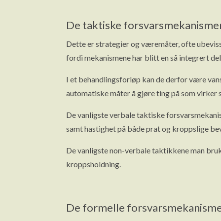
De taktiske forsvarsmekanisme
Dette er strategier og væremåter, ofte ubeviss
fordi mekanismene har blitt en så integrert de
I et behandlingsforløp kan de derfor være vansk
automatiske måter å gjøre ting på som virker s
De vanligste verbale taktiske forsvarsmekani
samt hastighet på både prat og kroppslige beve
De vanligste non-verbale taktikkene man bruker
kroppsholdning.
De formelle forsvarsmekanisme