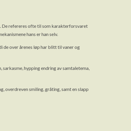
. De refereres ofte til som karakterforsvaret
smekanismene hans er han selv.
 de over årenes løp har blitt til vaner og
n, sarkasme, hypping endring av samtaletema,
g, overdreven smiling, gråting, samt en slapp