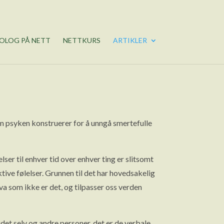
OLOG PÅ NETT
NETTKURS
ARTIKLER
m psyken konstruerer for å unngå smertefulle
lser til enhver tid over enhver ting er slitsomt
tive følelser. Grunnen til det har hovedsakelig
va som ikke er det, og tilpasser oss verden
det selv og andre personer, det er de verbale