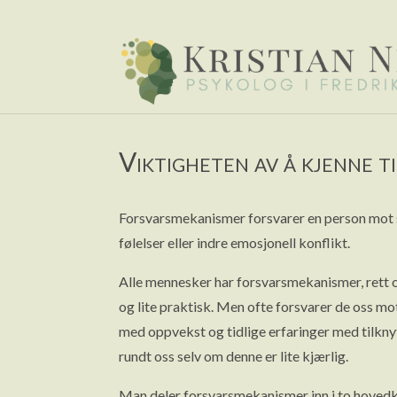
psykolog.kristian.nibe@gmail.com
Viktigheten av å kjenne t
Forsvarsmekanismer forsvarer en person mot s
følelser eller indre emosjonell konflikt.
Alle mennesker har forsvarsmekanismer, rett og s
og lite praktisk. Men ofte forsvarer de oss mo
med oppvekst og tidlige erfaringer med tilknyt
rundt oss selv om denne er lite kjærlig.
Man deler forsvarsmekanismer inn i to hovedkat