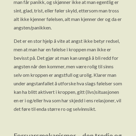
man får panikk, og skjønner ikke at man egentlig er
sint, glad, trist, eller føler skyld, ettersom man tross
alt ikke kjenner følelsen, alt man kjenner der og da er
angsten/panikken.
Det er en stor hjelp å vite at angst ikke betyr redsel,
men at man har en følelse i kroppen man ikke er
bevisst på. Det gjør at man kan unngå å bli redd for
angsten når den kommer, men være rolig til sinns
selv om kroppen er angstfull og urolig. Klarer man
under angstanfallet å utforske hva slags følelser som
kan ha blitt aktivert i kroppen, gitt (livs)situasjonen
en er i og/eller hva som har skjedd i ens relasjoner, vil
det føre til enda større ro og selvinnsikt.
Forsvarsmekanismer – den tredje og