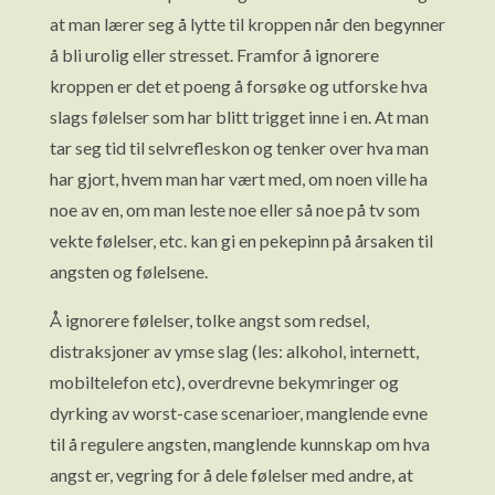
at man lærer seg å lytte til kroppen når den begynner
å bli urolig eller stresset. Framfor å ignorere
kroppen er det et poeng å forsøke og utforske hva
slags følelser som har blitt trigget inne i en. At man
tar seg tid til selvrefleskon og tenker over hva man
har gjort, hvem man har vært med, om noen ville ha
noe av en, om man leste noe eller så noe på tv som
vekte følelser, etc. kan gi en pekepinn på årsaken til
angsten og følelsene.
Å ignorere følelser, tolke angst som redsel,
distraksjoner av ymse slag (les: alkohol, internett,
mobiltelefon etc), overdrevne bekymringer og
dyrking av worst-case scenarioer, manglende evne
til å regulere angsten, manglende kunnskap om hva
angst er, vegring for å dele følelser med andre, at