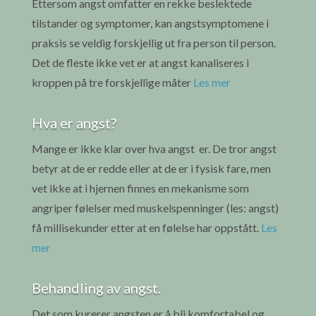
Ettersom angst omfatter en rekke beslektede
tilstander og symptomer, kan angstsymptomene i
praksis se veldig forskjellig ut fra person til person.
Det de fleste ikke vet er at angst kanaliseres i
kroppen på tre forskjellige måter
Les mer
Hva er angst?
Mange er ikke klar over hva angst er. De tror angst
betyr at de er redde eller at de er i fysisk fare, men
vet ikke at i hjernen finnes en mekanisme som
angriper følelser med muskelspenninger (les: angst)
få millisekunder etter at en følelse har oppstått.
Les
mer
Behandling av angst.
Det som kurerer angsten er å bli komfortabel og