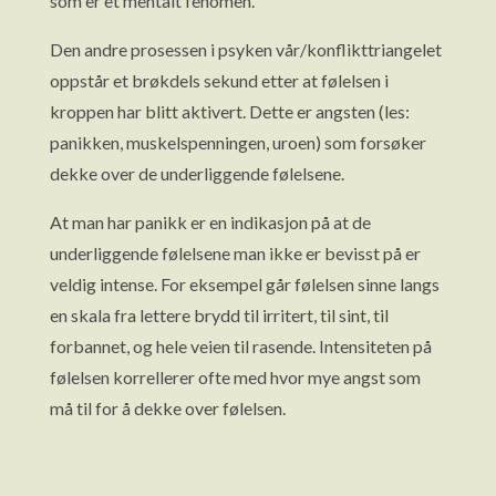
som er et mentalt fenomen.
Den andre prosessen i psyken vår/konflikttriangelet
oppstår et brøkdels sekund etter at følelsen i
kroppen har blitt aktivert. Dette er angsten (les:
panikken, muskelspenningen, uroen) som forsøker
dekke over de underliggende følelsene.
At man har panikk er en indikasjon på at de
underliggende følelsene man ikke er bevisst på er
veldig intense. For eksempel går følelsen sinne langs
en skala fra lettere brydd til irritert, til sint, til
forbannet, og hele veien til rasende. Intensiteten på
følelsen korrellerer ofte med hvor mye angst som
må til for å dekke over følelsen.