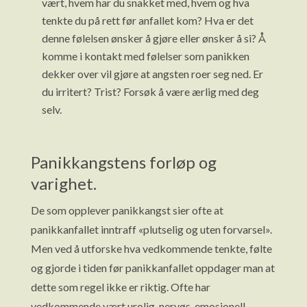
vært, hvem har du snakket med, hvem og hva
tenkte du på rett før anfallet kom? Hva er det
denne følelsen ønsker å gjøre eller ønsker å si? Å
komme i kontakt med følelser som panikken
dekker over vil gjøre at angsten roer seg ned. Er
du irritert? Trist? Forsøk å være ærlig med deg
selv.
Panikkangstens forløp og
varighet.
De som opplever panikkangst sier ofte at
panikkanfallet inntraff «plutselig og uten forvarsel».
Men ved å utforske hva vedkommende tenkte, følte
og gjorde i tiden før panikkanfallet oppdager man at
dette som regel ikke er riktig. Ofte har
vedkommende vært urolig, nervøs, emosjonell,